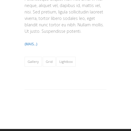
neque, aliquet vel, dapibus id, mattis vel,
nisi. Sed pretium, ligula sollicitudin laoreet
viverra, tortor libero sodales leo, eget
blandit nunc tortor eu nibh. Nullam mollis.
Ut justo. Suspendisse potenti.
(MAIS…)
Gallery
Grid
Lightbox