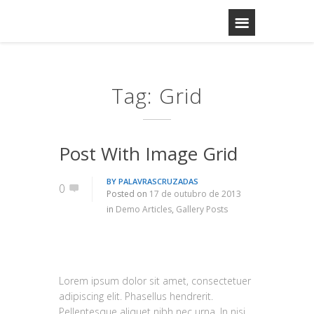
Tag: Grid
Post With Image Grid
BY
PALAVRASCRUZADAS
0
Posted on
17 de outubro de 2013
in
Demo Articles
,
Gallery Posts
Lorem ipsum dolor sit amet, consectetuer
adipiscing elit. Phasellus hendrerit.
Pellentesque aliquet nibh nec urna. In nisi