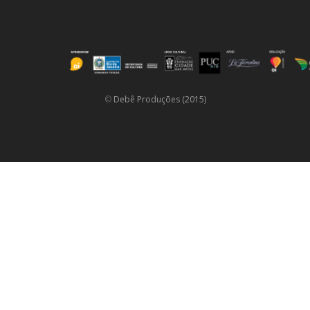
©
Debê Produções (2015)