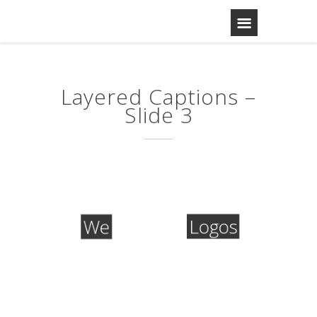
Layered Captions –
Slide 3
Logos
We