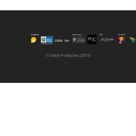
©
Debê Produções (2015)